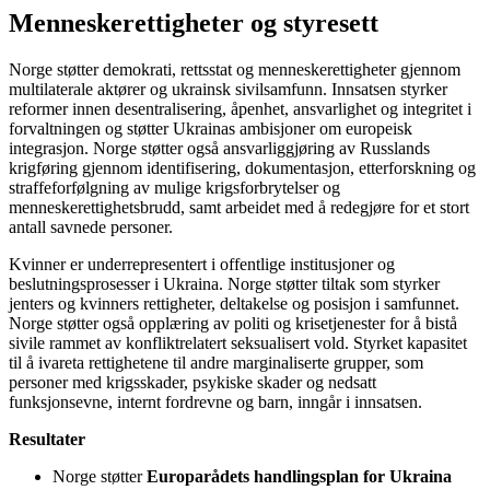
Menneskerettigheter og styresett
Norge støtter demokrati, rettsstat og menneskerettigheter gjennom
multilaterale aktører og ukrainsk sivilsamfunn. Innsatsen styrker
reformer innen desentralisering, åpenhet, ansvarlighet og integritet i
forvaltningen og støtter Ukrainas ambisjoner om europeisk
integrasjon. Norge støtter også ansvarliggjøring av Russlands
krigføring gjennom identifisering, dokumentasjon, etterforskning og
straffeforfølgning av mulige krigsforbrytelser og
menneskerettighetsbrudd, samt arbeidet med å redegjøre for et stort
antall savnede personer.
Kvinner er underrepresentert i offentlige institusjoner og
beslutningsprosesser i Ukraina. Norge støtter tiltak som styrker
jenters og kvinners rettigheter, deltakelse og posisjon i samfunnet.
Norge støtter også opplæring av politi og krisetjenester for å bistå
sivile rammet av konfliktrelatert seksualisert vold. Styrket kapasitet
til å ivareta rettighetene til andre marginaliserte grupper, som
personer med krigsskader, psykiske skader og nedsatt
funksjonsevne, internt fordrevne og barn, inngår i innsatsen.
Resultater
Norge støtter
Europarådets handlingsplan for Ukraina