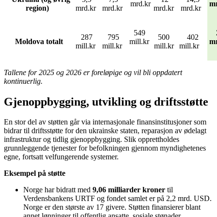
mrd.kr
mr
region)
mrd.kr
mrd.kr
mrd.kr
mrd.kr
549
287
795
500
402
Moldova totalt
mill.kr
mr
mill.kr
mill.kr
mill.kr
mill.kr
Tallene for 2025 og 2026 er foreløpige og vil bli oppdatert
kontinuerlig.
Gjenoppbygging, utvikling og driftsstøtte
En stor del av støtten går via internasjonale finansinstitusjoner som
bidrar til driftsstøtte for den ukrainske staten, reparasjon av ødelagt
infrastruktur og tidlig gjenoppbygging. Slik opprettholdes
grunnleggende tjenester for befolkningen gjennom myndighetenes
egne, fortsatt velfungerende systemer.
Eksempel på støtte
Norge har bidratt med
9,06 milliarder kroner
til
Verdensbankens URTF og fondet samlet er på 2,2 mrd. USD.
Norge er den største av 17 givere. Støtten finansierer blant
annet lønninger til offentlig ansatte, sosiale stønader,