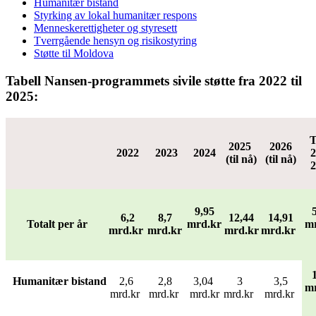
Humanitær bistand
Styrking av lokal humanitær respons
Menneskerettigheter og styresett
Tverrgående hensyn og risikostyring
Støtte til Moldova
Tabell Nansen-programmets sivile støtte fra 2022 til
2025:
T
2025
2026
2022
2023
2024
2
(til nå)
(til nå)
2
9,95
6,2
8,7
12,44
14,91
Totalt per år
mrd.kr
mr
mrd.kr
mrd.kr
mrd.kr
mrd.kr
Humanitær bistand
2,6
2,8
3,04
3
3,5
mr
mrd.kr
mrd.kr
mrd.kr
mrd.kr
mrd.kr