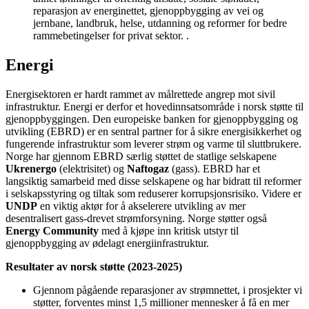
reparasjon av energinettet, gjenoppbygging av vei og
jernbane, landbruk, helse, utdanning og reformer for bedre
rammebetingelser for privat sektor. .
Energi
Energisektoren er hardt rammet av målrettede angrep mot sivil
infrastruktur. Energi er derfor et hovedinnsatsområde i norsk støtte til
gjenoppbyggingen. Den europeiske banken for gjenoppbygging og
utvikling (EBRD) er en sentral partner for å sikre energisikkerhet og
fungerende infrastruktur som leverer strøm og varme til sluttbrukere.
Norge har gjennom EBRD særlig støttet de statlige selskapene
Ukrenergo
(elektrisitet) og
Naftogaz
(gass). EBRD har et
langsiktig samarbeid med disse selskapene og har bidratt til reformer
i selskapsstyring og tiltak som reduserer korrupsjonsrisiko. Videre er
UNDP
en viktig aktør for å akselerere utvikling av mer
desentralisert gass-drevet strømforsyning. Norge støtter også
Energy Community
med å kjøpe inn kritisk utstyr til
gjenoppbygging av ødelagt energiinfrastruktur.
Resultater av norsk støtte (2023-2025)
Gjennom pågående reparasjoner av strømnettet, i prosjekter vi
støtter, forventes minst 1,5 millioner mennesker å få en mer