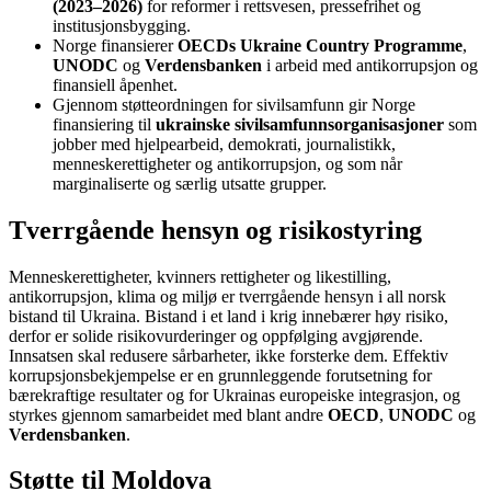
(2023–2026)
for reformer i rettsvesen, pressefrihet og
institusjonsbygging.
Norge finansierer
OECDs Ukraine Country Programme
,
UNODC
og
Verdensbanken
i arbeid med antikorrupsjon og
finansiell åpenhet.
Gjennom støtteordningen for sivilsamfunn gir Norge
finansiering til
ukrainske sivilsamfunnsorganisasjoner
som
jobber med hjelpearbeid, demokrati, journalistikk,
menneskerettigheter og antikorrupsjon, og som når
marginaliserte og særlig utsatte grupper.
Tverrgående hensyn og risikostyring
Menneskerettigheter, kvinners rettigheter og likestilling,
antikorrupsjon, klima og miljø er tverrgående hensyn i all norsk
bistand til Ukraina. Bistand i et land i krig innebærer høy risiko,
derfor er solide risikovurderinger og oppfølging avgjørende.
Innsatsen skal redusere sårbarheter, ikke forsterke dem. Effektiv
korrupsjonsbekjempelse er en grunnleggende forutsetning for
bærekraftige resultater og for Ukrainas europeiske integrasjon, og
styrkes gjennom samarbeidet med blant andre
OECD
,
UNODC
og
Verdensbanken
.
Støtte til Moldova