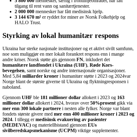
5 800 000
mennesker, særlig i frontlinjeområder, har fått
tilgang til rent vann og sanitærtjenester.
2 000 000
mennesker har fått medisinsk hjelp.
3 144 670 m²
er ryddet for miner av Norsk Folkehjelp og
HALO Trust.
Styrking av lokal humanitær respons
Ukraina har sterke nasjonale institusjoner og et aktivt sivilt samfunn,
noe som muliggjør en mer lokalt forankret respons enn i mange
andre kriser. Norsk støtte gis gjennom
FN
, inkludert det
humanitære landfondet i Ukraina (UHF)
,
Røde Kors-
bevegelsen
, samt norske og andre internasjonale organisasjoner.
Med 5,84
milliarder kroner
i humanitær støtte i 2023 og 2024var
Norge blant de største giverne til Ukraina og flyktningresponsen i
naboland.
Gjennom
UHF
ble
181 millioner dollar
allokert i 2023 og
163
millioner dollar
allokert i 2024, hvorav over
50%prosent
gikk via
mer enn 300 lokale partnere
i nesten alle fylker. Norge var blant
fondets største givere med
mer enn 400 millioner kroner i 2023 og
2024
. I tillegg er
medisinsk evakuering av pasienter
(MEDEVAC)
og materiellbistand gjennom
EUs
sivilberedskapsmekanisme (UCPM)
viktige supplementer.