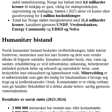
stabil strømforsyning. Norge har bidratt med
4,6 milliarder
kroner
til innkjøp av gass, viktig for strømproduksjon,
oppvarming og matlaging. Støtten i 2025 alene vil kunne sikre
gassforsyning for
1 million husholdninger
.
Totalt har Norge støttet energisektoren med
11,4 milliarder
kroner
, kanalisert gjennom
UNDP
,
Verdensbanken,
Energy Community
og
EBRD og Nefco
.
Humanitær bistand
Norsk humanitær bistand beskytter sivilbefolkningen, både internt
fordrevne, mennesker som bor nær fronten og dem som vender
tilbake til frigjorte områder. Innsatsen omfatter husly, mat, vann og
sanitær, rehabilitering av sivil infrastruktur, utdanning, helsetjenester
inkludert psykisk helse og seksuell og reproduktiv helse, samt
beskyttelse mot seksualisert og kjønnsbasert vold.
Minerydding
er
et nøkkelområde som gjør det mulig for lokalsamfunn å bevege seg
trygt og ta jordbruksarealer i bruk. Kontantstøtte er et viktig verktøy
som gir familier fleksibilitet til å dekke akutte behov, særlig gjennom
vintermånedene.
Resultater av norsk støtte (2023-2024)
3 000 000
mennesker har mottatt mat- eller kontantstøtte.