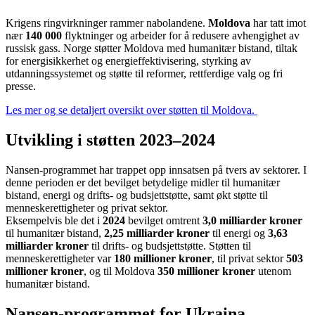
Krigens ringvirkninger rammer nabolandene.
Moldova
har tatt imot
nær
140 000
flyktninger og arbeider for å redusere avhengighet av
russisk gass. Norge støtter Moldova med humanitær bistand, tiltak
for energisikkerhet og energieffektivisering, styrking av
utdanningssystemet og støtte til reformer, rettferdige valg og fri
presse.
Les mer og se detaljert oversikt over støtten til Moldova.
Utvikling i støtten 2023–2024
Nansen-programmet har trappet opp innsatsen på tvers av sektorer. I
denne perioden er det bevilget betydelige midler til humanitær
bistand, energi og drifts- og budsjettstøtte, samt økt støtte til
menneskerettigheter og privat sektor.
Eksempelvis ble det i
2024
bevilget omtrent
3,0 milliarder kroner
til humanitær bistand,
2,25 milliarder kroner
til energi og
3,63
milliarder kroner
til drifts- og budsjettstøtte. Støtten til
menneskerettigheter var
180 millioner kroner
, til privat sektor
503
millioner kroner
, og til Moldova
350 millioner kroner
utenom
humanitær bistand.
Nansen-programmet for Ukraina