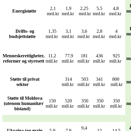
2,1
1,9
2,25
5,5
4,8
Energistøtte
mr
mrd.kr
mrd.kr
mrd.kr
mrd.kr
mrd.kr
Drifts- og
1,35
3,1
3,6
2,8
4
mr
budsjettstøtte
mrd.kr
mrd.kr
mrd.kr
mrd.kr
mrd.kr
Menneskerettigheter,
11,2
77,9
181
436
925
mr
reformer og styresett
mill.kr
mill.kr
mill.kr
mill.kr
mill.kr
Støtte til privat
314
503
341
800
mr
sektor
mill.kr
mill.kr
mill.kr
mill.kr
Støtte til Moldova
150
520
350
350
350
(utenom humanitær
mr
mill.kr
mill.kr
mill.kr
mill.kr
mill.kr
bistand)
9,4
Ukraina (og øvrig
5,9
7,9
12
14,5