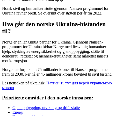
Norsk sivil og humanitær støtte gjennom Nansen-programmet for
Ukraina favner bredt. Se oversikt over støtten per år fra 2022.
Hva går den norske Ukraina-bistanden
til?
Norge er en langsiktig partner for Ukraina. Gjennom Nansen-
programmet for Ukraina bidrar Norge med livsviktig humanitær
hjelp, styrking av energisikkerhet og gjenoppbygging, støtte til
demokrati, rettsstat og menneskerettigheter, samt målrettet innsats
mot korrupsjon.
Norge har forpliktet 275 milliarder kroner til Nansen-programmet
frem til 2030. Per nå er 45 milliarder kroner bevilget til sivil bistand.
Les nettsaken på ukrainsk:
Натисніть тут для версії українською
мовою
Prioriterte områder i den norske innsatsen:
Gjenoppbygging, utvikling og driftsstøtte
Energi