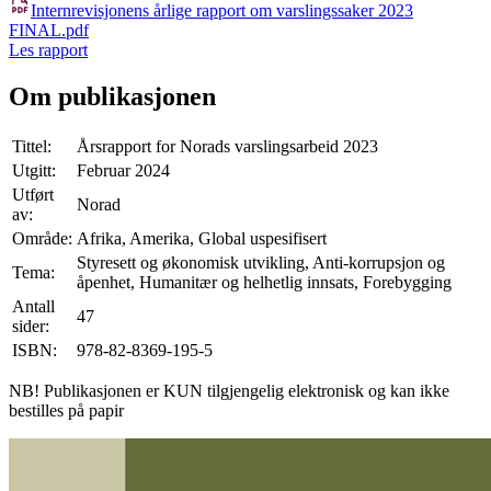
Internrevisjonens årlige rapport om varslingssaker 2023
FINAL.pdf
Les rapport
Om publikasjonen
Tittel:
Årsrapport for Norads varslingsarbeid 2023
Utgitt:
Februar 2024
Utført
Norad
av:
Område:
Afrika, Amerika, Global uspesifisert
Styresett og økonomisk utvikling, Anti-korrupsjon og
Tema:
åpenhet, Humanitær og helhetlig innsats, Forebygging
Antall
47
sider:
ISBN:
978-82-8369-195-5
NB! Publikasjonen er KUN tilgjengelig elektronisk og kan ikke
bestilles på papir