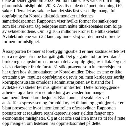
dette arbeidet gjennom 2023. Norad mottok 108 varsler om mulig
økonomisk mislighold i 2023. Av disse ble det åpnet utredning i 65
saker. I flertallet av sakene kan det slås fast vesentlig mangelfull
oppfølging fra Norads tilskuddsmottaker til dennes
samarbeidspartner. Rapporten viser hvilke former for sanksjoner
som ble iverksatt. Og beløpene som måtte tilbakebetales som følge
av avtalebruddene. Om lag 16,5 millioner kroner ble tilbakebetalt.
Avtalebruddene var i 22 land, og underslag var den mest utbredte
formen for mislighet.
Årsrapporten betoner at forebyggingsarbeid er mer kostnadseffektivt
enn å reagere når noe har gått galt. Det gis gode råd for hvordan å
bruke regnskapsinformasjon som del av oppfølging av tiltak. Og det
vises erfaringer fra de første 31 stikkprøvene som internrevisjonen
har utført hos sluttmottakere av Norad-midler. Disse testene er ikke
erstatning av regulær oppfølging og revisjon, men kartlegger særlig
korrupsjonsutsatte områder i administrasjonen av bistand for å
avdekke svakheter før misligheter inntreffer. Dette forebyggende
arbeidet og arbeidet med utredning av varsler har mange
sammenfallende konklusjoner. Blant annet at svakheter ved
anskaffelsesprosessen og forhold knyttet til lønn og godtgjørelser er
blant prosessene hvor internkontrollen oftest svikter. Rapporten
poengterer at regulære regnskapsrevisjoner sjelden fanger opp
økonomiske misligheter. Og at det ofte skal liten innsats til for å rette
opp mangler, om ledelsen har oppmerksomhet på dette.