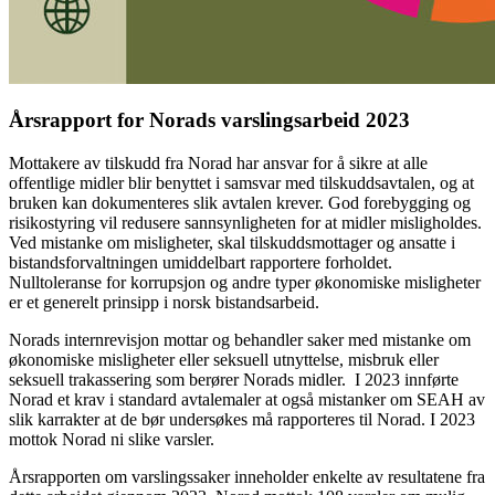
Årsrapport for Norads varslingsarbeid 2023
Mottakere av tilskudd fra Norad har ansvar for å sikre at alle
offentlige midler blir benyttet i samsvar med tilskuddsavtalen, og at
bruken kan dokumenteres slik avtalen krever. God forebygging og
risikostyring vil redusere sannsynligheten for at midler misligholdes.
Ved mistanke om misligheter, skal tilskuddsmottager og ansatte i
bistandsforvaltningen umiddelbart rapportere forholdet.
Nulltoleranse for korrupsjon og andre typer økonomiske misligheter
er et generelt prinsipp i norsk bistandsarbeid.
Norads internrevisjon mottar og behandler saker med mistanke om
økonomiske misligheter eller seksuell utnyttelse, misbruk eller
seksuell trakassering som berører Norads midler. I 2023 innførte
Norad et krav i standard avtalemaler at også mistanker om SEAH av
slik karrakter at de bør undersøkes må rapporteres til Norad. I 2023
mottok Norad ni slike varsler.
Årsrapporten om varslingssaker inneholder enkelte av resultatene fra