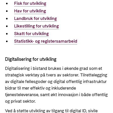
Om oss
Fisk for utvikling
Slik er jobbsøkerprosessen i Norad
Humanitær og helhetlig innsats
Hav for utvikling
For næringslivet
Norads strategi mot 2030
Spørsmål og svar om jobbmuligheter
Nansen-programmet for Ukraina
Landbruk for utvikling
Grønare bistand
Statsgarantiordningen for investeringer i
Bli med på å bygge fremtidens
Likestilling for utvikling
fornybar energi
bistandsplattform
Styring av Norad og styringsdokument
Skatt for utvikling
Norad - Partnerskap med privat sektor
Norad sine årsrapporter
Statistikk- og registersamarbeid
Historie
Nyttige lenker
Bibliotek
Digitalisering for utvikling
Viktige dokumenter og lenker
Panorama nyheter
Digitalisering i bistand brukes i økende grad som et
strategisk verktøy på tvers av sektorer. Tilrettelegging
Partnerfordeling
av digitale fellesgoder og digital offentlig infrastruktur
Kontakt
bidrar til mer effektiv og inkluderende
tjenesteleveranse, samt økt innovasjon i både offentlig
Kontakt oss
og privat sektor.
Norads Varslingstjeneste
Ved å støtte utvikling av tilgang til digital ID, sivile