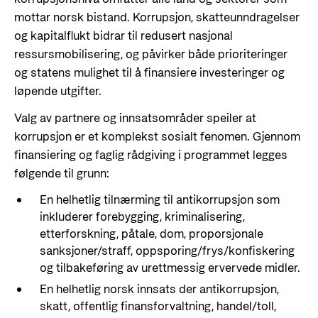
mottar norsk bistand. Korrupsjon, skatteunndragelser
og kapitalflukt bidrar til redusert nasjonal
ressursmobilisering, og påvirker både prioriteringer
og statens mulighet til å finansiere investeringer og
løpende utgifter.
Valg av partnere og innsatsområder speiler at
korrupsjon er et komplekst sosialt fenomen. Gjennom
finansiering og faglig rådgiving i programmet legges
følgende til grunn:
En helhetlig tilnærming til antikorrupsjon som
inkluderer forebygging, kriminalisering,
etterforskning, påtale, dom, proporsjonale
sanksjoner/straff, oppsporing/frys/konfiskering
og tilbakeføring av urettmessig ervervede midler.
En helhetlig norsk innsats der antikorrupsjon,
skatt, offentlig finansforvaltning, handel/toll,