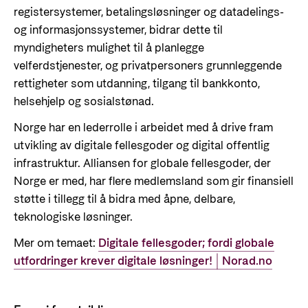
Organisasjonskart
registersystemer, betalingsløsninger og datadelings-
og informasjonssystemer, bidrar dette til
Organisasjonsoversikt
myndigheters mulighet til å planlegge
Presse og media
velferdstjenester, og privatpersoners grunnleggende
Logo
rettigheter som utdanning, tilgang til bankkonto,
helsehjelp og sosialstønad.
Postjournal
Norge har en lederrolle i arbeidet med å drive fram
Personvern
utvikling av digitale fellesgoder og digital offentlig
infrastruktur. Alliansen for globale fellesgoder, der
Norge er med, har flere medlemsland som gir finansiell
støtte i tillegg til å bidra med åpne, delbare,
teknologiske løsninger.
Mer om temaet:
Digitale fellesgoder; fordi globale
utfordringer krever digitale løsninger! | Norad.no