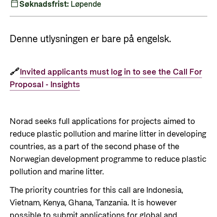
Søknadsfrist:
Løpende
Om oss
Slik er jobbsøkerprosessen i Norad
Humanitær og helhetlig innsats
For næringslivet
Norads strategi mot 2030
Spørsmål og svar om jobbmuligheter
Nansen-programmet for Ukraina
Denne utlysningen er bare på engelsk.
Grønare bistand
Statsgarantiordningen for investeringer i
Bli med på å bygge fremtidens
fornybar energi
bistandsplattform
Styring av Norad og styringsdokument
🔗
Invited applicants must log in to see the Call For
Norad - Partnerskap med privat sektor
Norad sine årsrapporter
Proposal - Insights
Historie
Nyttige lenker
Bibliotek
Norad seeks full applications for projects aimed to
Viktige dokumenter og lenker
Panorama nyheter
reduce plastic pollution and marine litter in developing
countries, as a part of the second phase of the
Partnerfordeling
Norwegian development programme to reduce plastic
Kontakt
pollution and marine litter.
Kontakt oss
The priority countries for this call are Indonesia,
Vietnam, Kenya, Ghana, Tanzania. It is however
Norads Varslingstjeneste
possible to submit applications for global and