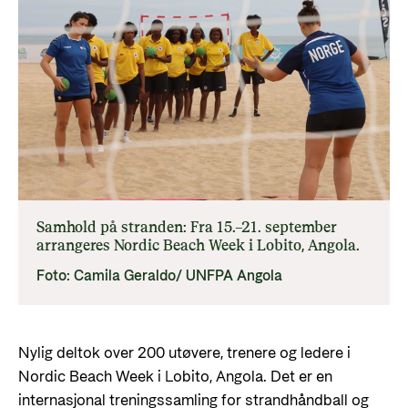
Om oss
Slik er jobbsøkerprosessen i Norad
Humanitær og helhetlig innsats
For næringslivet
Norads strategi mot 2030
Spørsmål og svar om jobbmuligheter
Nansen-programmet for Ukraina
Grønare bistand
Statsgarantiordningen for investeringer i
Bli med på å bygge fremtidens
fornybar energi
bistandsplattform
Styring av Norad og styringsdokument
Norad - Partnerskap med privat sektor
Norad sine årsrapporter
Historie
Nyttige lenker
Bibliotek
Samhold på stranden: Fra 15.–21. september
Viktige dokumenter og lenker
Panorama nyheter
arrangeres Nordic Beach Week i Lobito, Angola.
Partnerfordeling
Foto: Camila Geraldo/ UNFPA Angola
Kontakt
Kontakt oss
Nylig deltok over 200 utøvere, trenere og ledere i
Nordic Beach Week i Lobito, Angola. Det er en
Norads Varslingstjeneste
internasjonal treningssamling for strandhåndball og