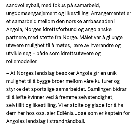
Organisasjonskart
sandvolleyball, med fokus på samarbeid,
ungdomsengasjement og likestilling. Arrangementet er
Organisasjonsoversikt
et samarbeid mellom den norske ambassaden i
Presse og media
Angola, Norges idrettsforbund og angolanske
Logo
partnere, med støtte fra Norge. Målet var å gi unge
utøvere mulighet til å møtes, lære av hverandre og
Postjournal
utvikle seg – både som idrettsutøvere og
Personvern
rollemodeller.
– At Norges landslag besøker Angola gir en unik
mulighet til å bygge broer mellom våre kulturer og
styrke det sportslige samarbeidet. Samlingen bidrar
til å løfte kvinner ved å fremme selvstendighet,
selvtillit og likestilling. Vi er stolte og glade for å ha
dem her hos oss, sier Edlénia José som er kaptein for
Angolas landslag i strandhåndball.