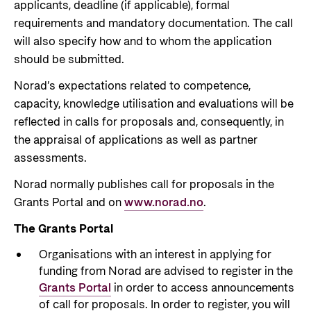
applicants, deadline (if applicable), formal
Om oss
Slik er jobbsøkerprosessen i Norad
requirements and mandatory documentation. The call
Humanitær og helhetlig innsats
For næringslivet
Norads strategi mot 2030
Spørsmål og svar om jobbmuligheter
will also specify how and to whom the application
Nansen-programmet for Ukraina
Grønare bistand
should be submitted.
Statsgarantiordningen for investeringer i
Bli med på å bygge fremtidens
fornybar energi
bistandsplattform
Styring av Norad og styringsdokument
Norad’s expectations related to competence,
capacity, knowledge utilisation and evaluations will be
Norad - Partnerskap med privat sektor
Norad sine årsrapporter
reflected in calls for proposals and, consequently, in
Historie
the appraisal of applications as well as partner
Nyttige lenker
assessments.
Bibliotek
Norad normally publishes call for proposals in the
Viktige dokumenter og lenker
Panorama nyheter
Grants Portal and on
www.norad.no
.
Partnerfordeling
The Grants Portal
Kontakt
Organisations with an interest in applying for
Kontakt oss
funding from Norad are advised to register in the
Grants Portal
in order to access announcements
Norads Varslingstjeneste
of call for proposals. In order to register, you will