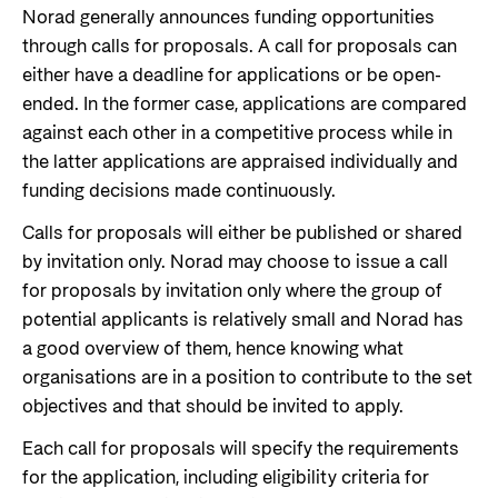
Om bistand
norsk bistand
Norad generally announces funding opportunities
Aktuelt
Partner
through calls for proposals. A call for proposals can
Gå til temasiden
Kva er bistand?
either have a deadline for applications or be open-
Finn siste nytt, hendelser og aktiviteter fra Norad
Norsk bistand i tal
Partner hovedside
ended. In the former case, applications are compared
Temaområder i norsk bistand
Gå til side
against each other in a competitive process while in
FNs bærekraftsmål
Karriere
Kunnskapsbanken
the latter applications are appraised individually and
Helse
Evalueringer (Norec)
Norads plusspartnermodell
Ønsker du en meningsfylt, utfordrende og
funding decisions made continuously.
Nyheter
Utdanning og forsking
interessant arbeidsdag hvor du kan samarbeide
Kontroll og kvalitet i forvaltningen av bistand
Norads temaporteføljer
Arrangementskalender
Calls for proposals will either be published or shared
Om Norad
med engasjerte fagpersoner både nasjonalt og
Likestilling
by invitation only. Norad may choose to issue a call
internasjonalt? Velkommen til Norad!
Publikasjoner
Her finer du informasjon om Norad, vår
for proposals by invitation only where the group of
Menneskerettigheter og sivilt samfunn
Guider og regelverk
organisasjon og våre ansatte, styrende
Gå til side
potential applicants is relatively small and Norad has
Klima, mat, miljø og energi
dokumenter og kontaktinformasjon.
Utlysninger og tildelinger
a good overview of them, hence knowing what
Styresett og økonomisk utvikling
organisations are in a position to contribute to the set
Søke jobb i Norad
Tilskuddsguiden
Gå til side
objectives and that should be invited to apply.
Kriterier for bistand
Karriere i Norad
Each call for proposals will specify the requirements
Humanitær bistand og Nansen-programmet
Om Norad
Regelverk for Norads tilskuddsordninger
Ledige stillinger
for the application, including eligibility criteria for
for Ukraina