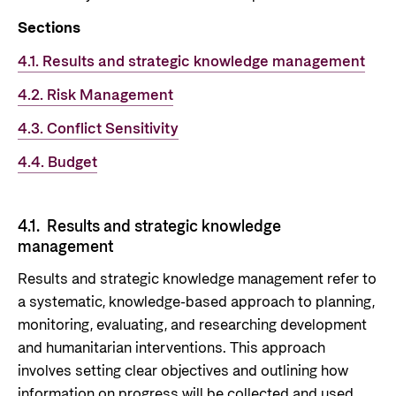
Om oss
Slik er jobbsøkerprosessen i Norad
Sections
Humanitær og helhetlig innsats
For næringslivet
Norads strategi mot 2030
Spørsmål og svar om jobbmuligheter
4.1. Results and strategic knowledge management
Nansen-programmet for Ukraina
Grønare bistand
Statsgarantiordningen for investeringer i
Bli med på å bygge fremtidens
4.2. Risk Management
fornybar energi
bistandsplattform
Styring av Norad og styringsdokument
4.3. Conflict Sensitivity
Norad - Partnerskap med privat sektor
Norad sine årsrapporter
4.4. Budget
Historie
Nyttige lenker
Bibliotek
4.1. Results and s
trategic knowledge
Viktige dokumenter og lenker
Panorama nyheter
management
Partnerfordeling
Results and strategic knowledge management refer to
Kontakt
a systematic, knowledge-based approach to planning,
monitoring, evaluating, and researching development
Kontakt oss
and humanitarian interventions. This approach
involves setting clear objectives and outlining how
Norads Varslingstjeneste
information on progress will be collected and used.