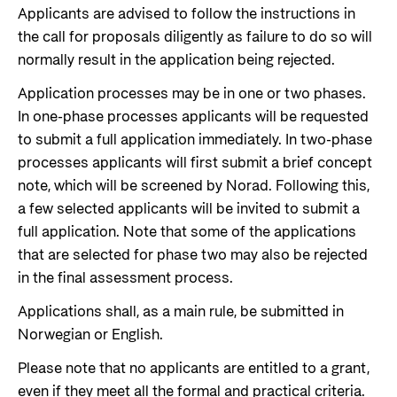
Om bistand
norsk bistand
Applicants are advised to follow the instructions in
Aktuelt
Partner
the call for proposals diligently as failure to do so will
Gå til temasiden
Kva er bistand?
normally result in the application being rejected.
Finn siste nytt, hendelser og aktiviteter fra Norad
Norsk bistand i tal
Partner hovedside
Application processes may be in one or two phases.
Temaområder i norsk bistand
Gå til side
FNs bærekraftsmål
Karriere
Kunnskapsbanken
In one-phase processes applicants will be requested
Helse
to submit a full application immediately. In two-phase
Evalueringer (Norec)
Norads plusspartnermodell
Ønsker du en meningsfylt, utfordrende og
Nyheter
processes applicants will first submit a brief concept
Utdanning og forsking
interessant arbeidsdag hvor du kan samarbeide
Kontroll og kvalitet i forvaltningen av bistand
Norads temaporteføljer
Arrangementskalender
note, which will be screened by Norad. Following this,
Om Norad
med engasjerte fagpersoner både nasjonalt og
Likestilling
a few selected applicants will be invited to submit a
internasjonalt? Velkommen til Norad!
Publikasjoner
Her finer du informasjon om Norad, vår
full application. Note that some of the applications
Menneskerettigheter og sivilt samfunn
Guider og regelverk
organisasjon og våre ansatte, styrende
Gå til side
that are selected for phase two may also be rejected
Klima, mat, miljø og energi
dokumenter og kontaktinformasjon.
Utlysninger og tildelinger
in the final assessment process.
Styresett og økonomisk utvikling
Søke jobb i Norad
Tilskuddsguiden
Applications shall, as a main rule, be submitted in
Gå til side
Norwegian or English.
Kriterier for bistand
Karriere i Norad
Humanitær bistand og Nansen-programmet
Om Norad
Please note that no applicants are entitled to a grant,
Regelverk for Norads tilskuddsordninger
Ledige stillinger
for Ukraina
even if they meet all the formal and practical criteria.