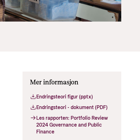
Viktige dokumenter og lenker
Personvern
Partnerfordeling
Mer informasjon
Endringsteori figur (pptx)
Endringsteori - dokument (PDF)
Les rapporten: Portfolio Review
2024 Governance and Public
Finance