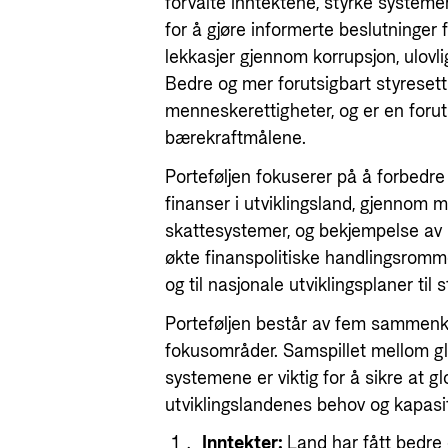
forvalte inntektene, styrke systemer
for å gjøre informerte beslutninger 
lekkasjer gjennom korrupsjon, ulovli
Bed
r
e og mer
forutsigbart
styresett
menneskerettigheter, og er en forut
bærekraft
målene
.
Porteføljen fokuserer på å forbedre 
finanser i utviklingsland, gjennom 
skattesystemer, og bekjempelse av u
økte finanspolitiske handlingsromm
og til nasjonale utviklingsplaner ti
Porteføljen består av fem sammenk
fokusområder. Samspillet mellom g
systemene er viktig for å sikre at g
utviklingslandenes behov og kapasi
Inntekter:
Land har fått bedre