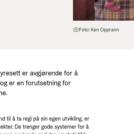
Bibliotek
Statsgarantiordningen for
investeringer i fornybar energi
Panorama nyheter
Norad - Partnerskap med privat
Foto: Ken Opprann
sektor
yresett er avgjørende for å
og er en forutsetning for
ene.
d til å ta regi på sin egen utvikling, er
ekter. De trenger gode systemer for å