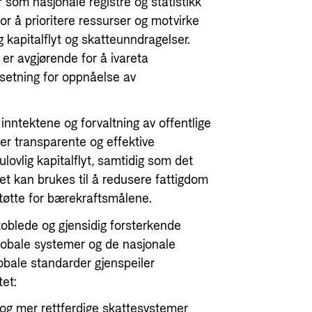
 som nasjonale registre og statistikk
for å prioritere ressurser og motvirke
g kapitalflyt og skatteunndragelser.
er avgjørende for
å ivareta
setning for
oppnåelse av
inntektene og forvaltning av offentlige
mer transparente og effektive
lovlig kapitalflyt, samtidig som det
et kan brukes til å redusere fattigdom
l støtte for bærekraftsmålene.
oblede og gjensidig forsterkende
lobale systemer og de nasjonale
lobale standarder gjenspeiler
tet:
 og mer rettferdige skattesystemer