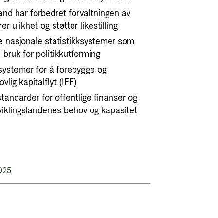
and har forbedret forvaltningen av
r ulikhet og støtter likestilling
e nasjonale statistikksystemer som
l bruk for politikkutforming
systemer for å forebygge og
vlig kapitalflyt (IFF)
tandarder for offentlige finanser og
 utviklingslandenes behov og kapasitet
025